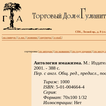
СПб., Лесной пр., д. 8 (с
|
на главную
| |
о нас
| |
новинки
| |
партнеры
| |
e-mail
|
сортировка |
по авторам
| |
по названию
| |
по году издания
| |
по месту 
Антология имажизма.
М.: Издате
2001. - 388 с.
Пер. с англ. Общ. ред., предисл., по
Тираж
: 1000
ISBN
: 5-01-004664-4
Серия
:
Формат
: 70х100 1/32
Иллюстрации
: Нет